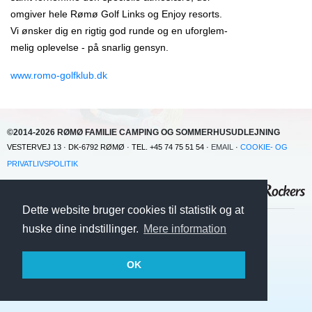
omgiver hele Rømø Golf Links og Enjoy resorts.
Vi ønsker dig en rigtig god runde og en uforglem-
melig oplevelse - på snarlig gensyn.
www.romo-golfklub.dk
©2014-2026 RØMØ FAMILIE CAMPING OG SOMMERHUSUDLEJNING
VESTERVEJ 13 · DK-6792 RØMØ · TEL. +45 74 75 51 54 ·
EMAIL
·
COOKIE- OG
PRIVATLIVSPOLITIK
Dette website bruger cookies til statistik og at
huske dine indstillinger.
Mere information
OK